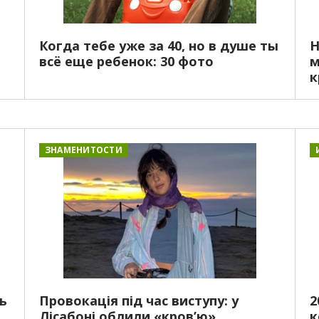
Когда тебе уже за 40, но в душе ты
Н
всё еще ребенок: 30 фото
м
к
ЗНАМЕНИТОСТИ
ь
Провокація під час виступу: у
2
Лісабоні облили «кров’ю»
к