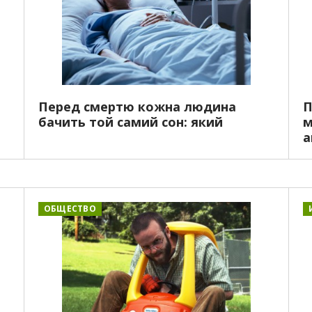
Перед смертю кожна людина
П
бачить той самий сон: який
м
а
ОБЩЕСТВО