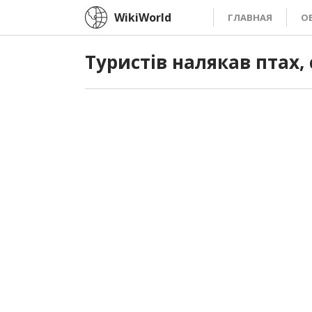
WikiWorld
ГЛАВНАЯ
О
Туристів налякав птах,