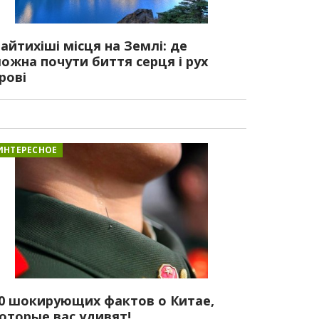
айтихіші місця на Землі: де
ожна почути биття серця і рух
рові
ИНТЕРЕСНОЕ
0 шокирующих фактов о Китае,
оторые вас удивят!