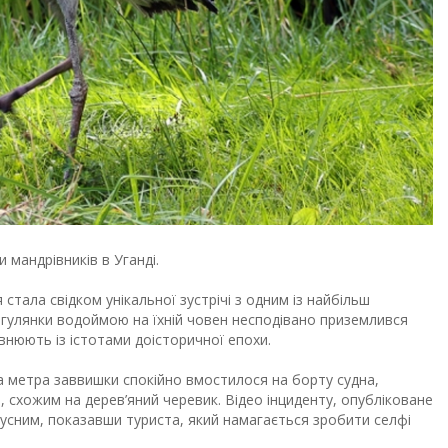
 мандрівників в Уганді.
 стала свідком унікальної зустрічі з одним із найбільш
рогулянки водоймою на їхній човен несподівано приземлився
внюють із істотами доісторичної епохи.
а метра заввишки спокійно вмостилося на борту судна,
схожим на дерев’яний черевик. Відео інциденту, опубліковане
усним, показавши туриста, який намагається зробити селфі