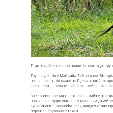
Гігантський китоголов прилетів просто до групи
Група туристів у Мабамба-Бей на озері Вікторія
незвичних птахів планети. Під час спокійної п
китоголов — величезний птах, який часто порі
За словами очевидців, створіння майже півтор
вразивши подорожніх своїм масивним дзьобом, 
туркомпанією Mabamba Trips, швидко стало вір
поруч із нерухомим птахом.