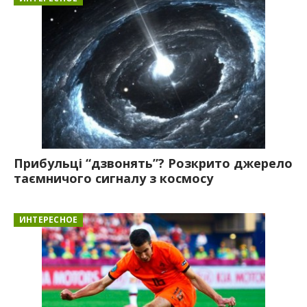
Прибульці “дзвонять”? Розкрито джерело
таємничого сигналу з космосу
ИНТЕРЕСНОЕ