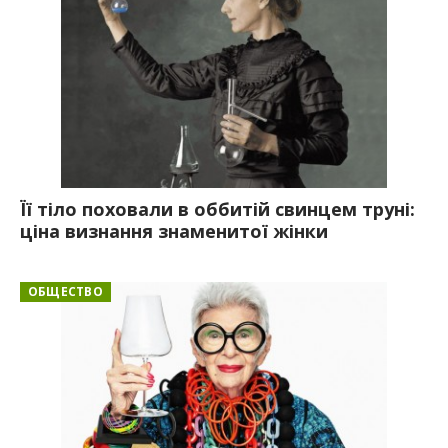
Її тіло поховали в оббитій свинцем труні:
ціна визнання знаменитої жінки
ОБЩЕСТВО