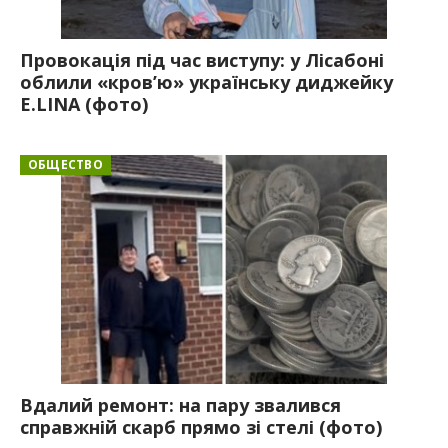
Провокація під час виступу: у Лісабоні
облили «кров’ю» українську диджейку
E.LINA (фото)
ОБЩЕСТВО
Вдалий ремонт: на пару звалився
справжній скарб прямо зі стелі (фото)