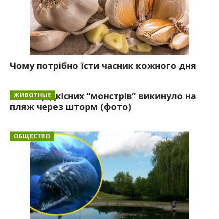
Чому потрібно їсти часник кожного дня
Тисячі рідкісних “монстрів” викинуло на
ЖИВОТНЫЕ
пляж через шторм (фото)
ОБЩЕСТВО