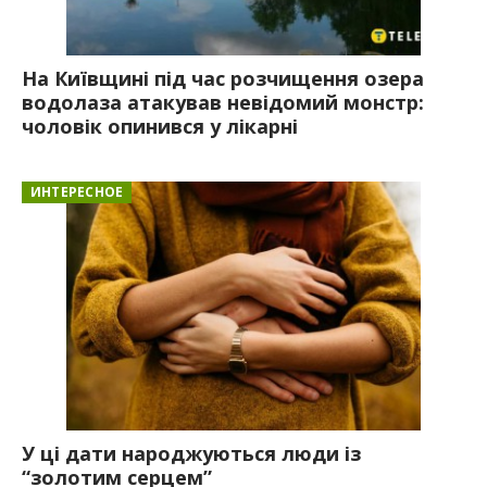
На Київщині під час розчищення озера
водолаза атакував невідомий монстр:
чоловік опинився у лікарні
ИНТЕРЕСНОЕ
У ці дати народжуються люди із
“золотим серцем”