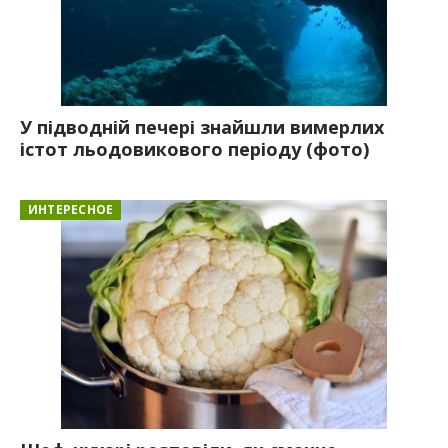
У підводній печері знайшли вимерлих
істот льодовикового періоду (фото)
ИНТЕРЕСНОЕ