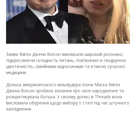
Заяви Вів’єн Джени Вілсон викликали широкий резонанс,
підкреслюючи складність питань, пов’язаних із гендерною
ідентичністю, сімейними відносинами та етикою сучасної
медицини.
Донька американського мільярдера Ілона Маска Вів’єн
Джена Вілсон зробила зізнання про своє народження та
розкритикувала батька. У своєму дописі в Threads вона
висловила обурення щодо вибору її статі під час штучного
запліднення.