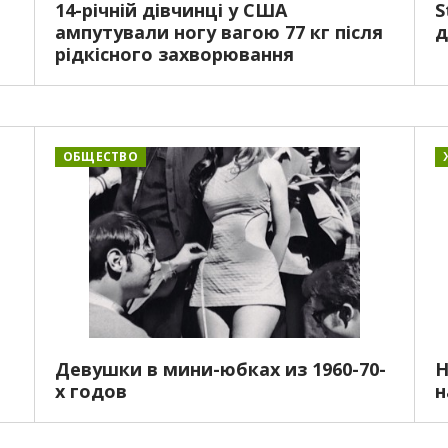
14-річній дівчинці у США
S
ампутували ногу вагою 77 кг після
д
рідкісного захворювання
ОБЩЕСТВО
Девушки в мини-юбках из 1960-70-
Н
х годов
н