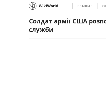
WikiWorld
ГЛАВНАЯ
О
Солдат армії США розп
служби