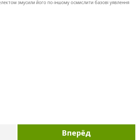
телектом змусили його по-іншому осмислити базові уявлення
Вперёд