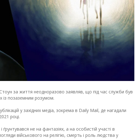
Стоун за життя неодноразово заявляв, що під час служби був
их із позаземним розумом.
лікацій у західних медіа, зокрема в Daily Mail, де нагадали
2021 році.
 ґрунтувався не на фантазіях, а на особистій участі в
огляди військового на релігію, смерть і роль людства у