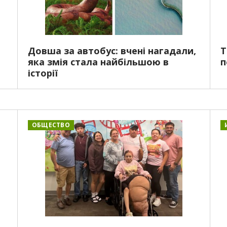
Довша за автобус: вчені нагадали,
Т
яка змія стала найбільшою в
п
історії
ОБЩЕСТВО