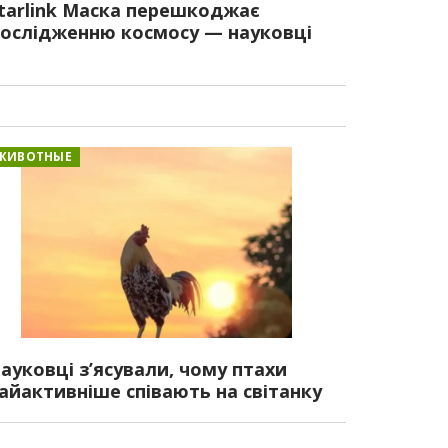
tarlink Маска перешкоджає
ослідженню космосу — науковці
ЖИВОТНЫЕ
ауковці з’ясували, чому птахи
айактивніше співають на світанку