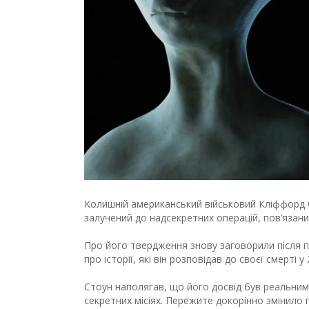
Колишній американський військовий Кліффорд 
залучений до надсекретних операцій, пов’язан
Про його твердження знову заговорили після пуб
про історії, які він розповідав до своєї смерті у 
Стоун наполягав, що його досвід був реальним і
секретних місіях. Пережите докорінно змінило п