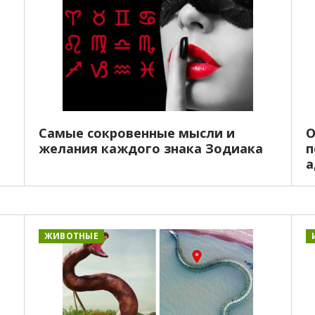
Самые сокровенные мысли и
О
желания каждого знака Зодиака
п
а
ЖИВОТНЫЕ