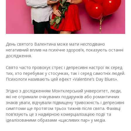
День святого Валентина може мати несподівано
негативний вплив на психічне здоров’я, показують останні
дослідження.
Свято часто провокує стрес і депресивні настрої як серед
тих, хто перебуває у стосунках, так і серед самотніх людей.
Психологи називають цей ефект «Valentine’s Day Blues».
Згідно з дослідженням Монтклерський університет, люди,
які не отримали очікуваних подарунків або романтичних
знаків уваги, відчували підвищену тривожність і депресивні
симптоми ще протягом трьох тижнів після свята. Фахівці
пов’язують це з надмірною комерціалізацією події та
ідеалізованими образами «щасливих пар» у медіа.