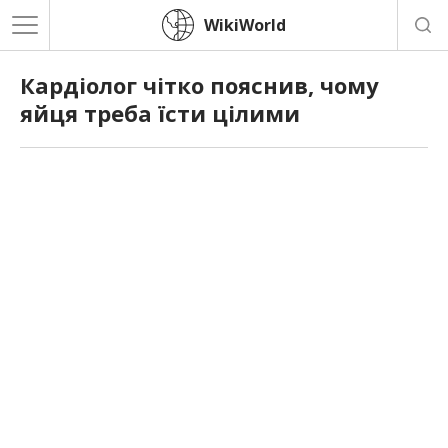
WikiWorld
Кардіолог чітко пояснив, чому
яйця треба їсти цілими