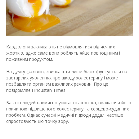
Кардіологи закликають не відмовлятися від яєчних
жовтків, адже саме вони роблять яйце повноцінним і
поживним продуктом.
На думку фахівців, звичка їсти лише білок ґрунтується на
застарілих уявленнях про шкоду холестерину і може
позбавляти організм важливих речовин. Про це
повідомляє Hindustan Times.
Багато людей навмисно уникають жовтка, вважаючи його
причиною підвищеного холестерину та серцево-судинних
проблем. Однак сучасні медичні підходи дедалі частіше
спростовують цю точку зору.