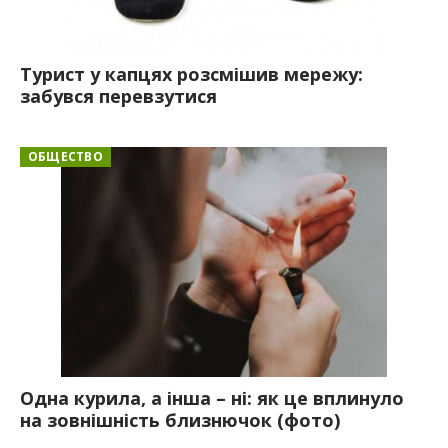
Турист у капцях розсмішив мережу:
забувся перевзутися
ОБЩЕСТВО
Одна курила, а інша – ні: як це вплинуло
на зовнішність близнючок (фото)