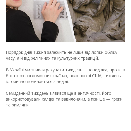
Порядок днів тижня залежить не лише від логіки обліку
часу, а й від релігійних та культурних традицій.
В Україні ми звикли рахувати тиждень із понеділка, проте в
багатьох англомовних країнах, включно зі США, тиждень
історично починається з неділі.
Семиденний тиждень з’явився ще в античності, його
використовували халдеї та вавилоняни, а пізніше — греки
та римляни.