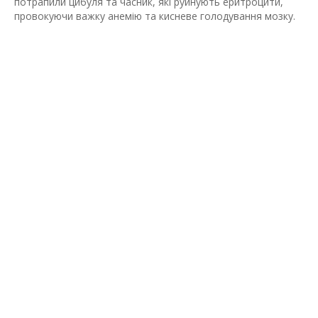
потрапили цибуля та часник, які руйнують еритроцити,
провокуючи важку анемію та кисневе голодування мозку.