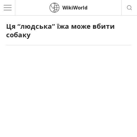
WikiWorld
Ця “людська” їжа може вбити
собаку