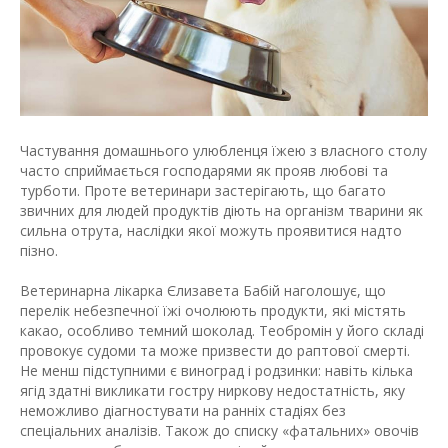
Частування домашнього улюбленця їжею з власного столу
часто сприймається господарями як прояв любові та
турботи. Проте ветеринари застерігають, що багато
звичних для людей продуктів діють на організм тварини як
сильна отрута, наслідки якої можуть проявитися надто
пізно.
Ветеринарна лікарка Єлизавета Бабій наголошує, що
перелік небезпечної їжі очолюють продукти, які містять
какао, особливо темний шоколад. Теобромін у його складі
провокує судоми та може призвести до раптової смерті.
Не менш підступними є виноград і родзинки: навіть кілька
ягід здатні викликати гостру ниркову недостатність, яку
неможливо діагностувати на ранніх стадіях без
спеціальних аналізів. Також до списку «фатальних» овочів