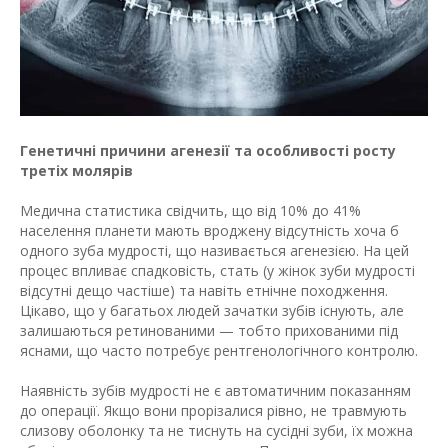
Генетичні причини агенезії та особливості росту
третіх молярів
Медична статистика свідчить, що від 10% до 41%
населення планети мають вроджену відсутність хоча б
одного зуба мудрості, що називається агенезією. На цей
процес впливає спадковість, стать (у жінок зуби мудрості
відсутні дещо частіше) та навіть етнічне походження.
Цікаво, що у багатьох людей зачатки зубів існують, але
залишаються ретинованими — тобто прихованими під
яснами, що часто потребує рентгенологічного контролю.
Наявність зубів мудрості не є автоматичним показанням
до операції. Якщо вони прорізалися рівно, не травмують
слизову оболонку та не тиснуть на сусідні зуби, їх можна