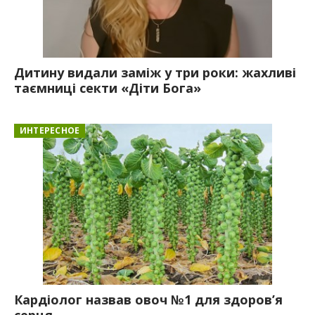
Дитину видали заміж у три роки: жахливі
таємниці секти «Діти Бога»
ИНТЕРЕСНОЕ
Кардіолог назвав овоч №1 для здоров’я