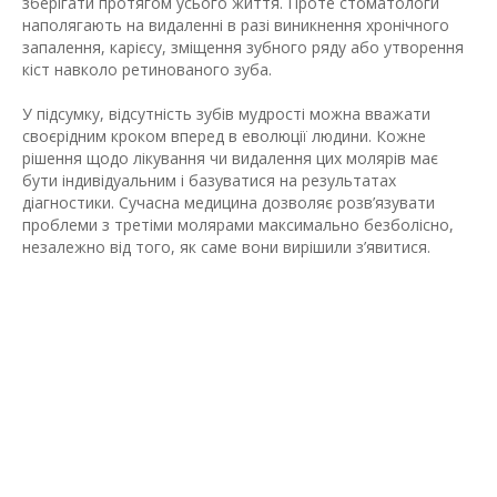
зберігати протягом усього життя. Проте стоматологи
наполягають на видаленні в разі виникнення хронічного
запалення, карієсу, зміщення зубного ряду або утворення
кіст навколо ретинованого зуба.
У підсумку, відсутність зубів мудрості можна вважати
своєрідним кроком вперед в еволюції людини. Кожне
рішення щодо лікування чи видалення цих молярів має
бути індивідуальним і базуватися на результатах
діагностики. Сучасна медицина дозволяє розв’язувати
проблеми з третіми молярами максимально безболісно,
незалежно від того, як саме вони вирішили з’явитися.