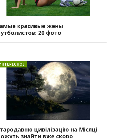
амые красивые жёны
утболистов: 20 фото
ИНТЕРЕСНОЕ
тародавню цивілізацію на Місяці
ожуть знайти вже скоро