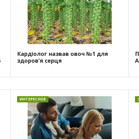
Кардіолог назвав овоч №1 для
П
5
здоров’я серця
A
ИНТЕРЕСНОЕ