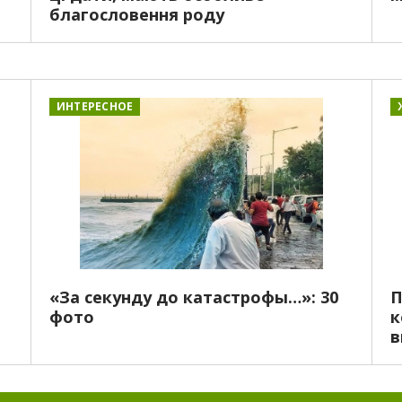
благословення роду
ИНТЕРЕСНОЕ
«За секунду до катастрофы…»: 30
П
фото
к
в