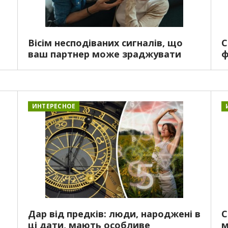
Вісім несподіваних сигналів, що
С
ваш партнер може зраджувати
ф
ИНТЕРЕСНОЕ
Дар від предків: люди, народжені в
С
ці дати, мають особливе
м