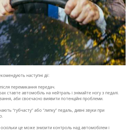
комендують наступні дії:
 після перемикання передач.
рах ставте автомобіль на нейтраль і знімайте ногу з педалі.
вання, аби своєчасно виявити потенційні проблеми.
ють “губчасту” або “липку” педаль, дивні звуки при
о.
 оскільки це може знизити контроль над автомобілем і