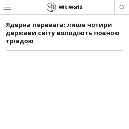
WikiWorld
Ядерна перевага: лише чотири
держави світу володіють повною
тріадою