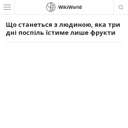
WikiWorld
Що станеться з людиною, яка три
дні поспіль їстиме лише фрукти