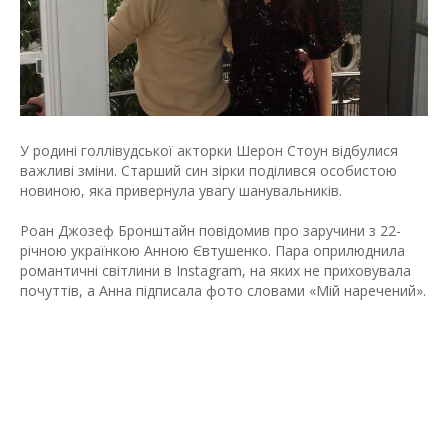
У родині голлівудської акторки Шерон Стоун відбулися
важливі зміни. Старший син зірки поділився особистою
новиною, яка привернула увагу шанувальників.
Роан Джозеф Бронштайн повідомив про заручини з 22-
річною українкою Анною Євтушенко. Пара оприлюднила
романтичні світлини в Instagram, на яких не приховувала
почуттів, а Анна підписала фото словами «Мій наречений».