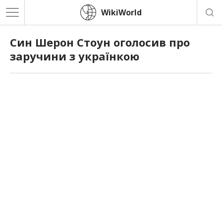
WikiWorld
Син Шерон Стоун оголосив про
заручини з українкою