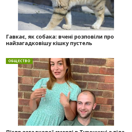
Гавкає, як собака: вчені розповіли про
найзагадковішу кішку пустель
ОБЩЕСТВО
Після загадкової смерті в Туреччині з тіла