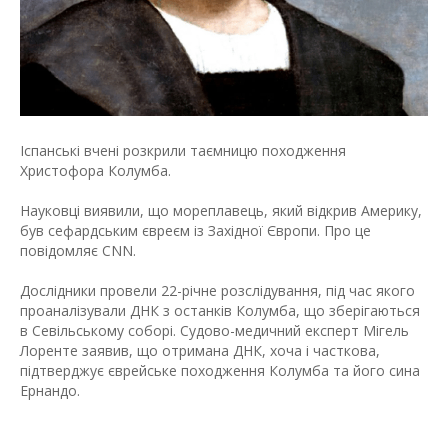
Іспанські вчені розкрили таємницю походження
Христофора Колумба.
Науковці виявили, що мореплавець, який відкрив Америку,
був сефардським євреєм із Західної Європи. Про це
повідомляє CNN.
Дослідники провели 22-річне розслідування, під час якого
проаналізували ДНК з останків Колумба, що зберігаються
в Севільському соборі. Судово-медичний експерт Мігель
Лоренте заявив, що отримана ДНК, хоча і часткова,
підтверджує єврейське походження Колумба та його сина
Ернандо.