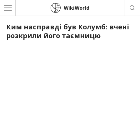
WikiWorld
Ким насправді був Колумб: вчені
розкрили його таємницю