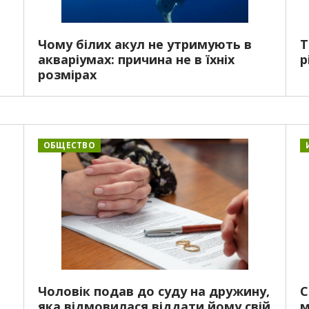
Чому білих акул не утримують в
Т
акваріумах: причина не в їхніх
р
розмірах
ОБЩЕСТВО
Чоловік подав до суду на дружину,
С
яка відмовилася віддати йому свій
м