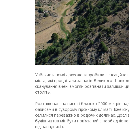
Узбекистанські археологи зробили сенсаційне в
міста, які процвітали за часів Великого Шовко
сканування вчені змогли розпізнати залишки ци
століть.
Розташовані на висоті близько 2000 метрів на
оазисами в суворому гірському кліматі. Їхнє і
селилися переважно в родючих долинах. Дослід
будівництва міг бути пов’язаний з необхідніс
від нападників.