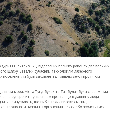
ідкриття, виявивши у віддалених гірських районах два великих
вого шляху. Завдяки сучасним технологіям лазерного
х поселень, які були заховані під товщею землі протягом
д рівнем моря, міста Тугунбулак та Ташбулак були справжніми
снування суперечить уявленням про те, що в давнину люди
ники припускають, що вибір таких високих місць для
тю контролювати важливі торговельні шляхи або захиститися