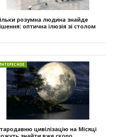
ільки розумна людина знайде
ішення: оптична ілюзія зі столом
ИНТЕРЕСНОЕ
тародавню цивілізацію на Місяці
ожуть знайти вже скоро