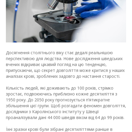
Досягнення столітнього віку стає дедалі реальнішою
перспективою для людства. Нове дослідження шведських
вчених відкриває цікавий погляд на цю тенденцію,
припускаючи, що секрет довголіття може критися у наших
аналізах крові, зроблених задовго до настання старості.
Кількість людей, які доживають до 100 років, стрімко
зростає, подвоюючись приблизно кожне десятиліття з
1950 року. До 2050 року прогнозується п’ятикратне
збільшення цієї групи. Щоб розгадати феномен довголіття,
дослідники з Каролінського інституту у Швеції
проаналізували дані 44 000 шведів віком від 64 до 99 років.
Їхні зразки крові були зібрані десятиліттями раніше в