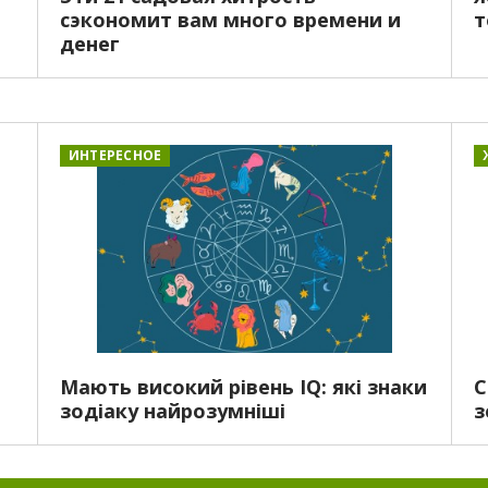
сэкономит вам много времени и
т
денег
ИНТЕРЕСНОЕ
а
Мають високий рівень IQ: які знаки
С
зодіаку найрозумніші
з