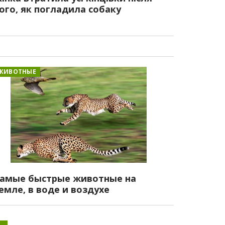
ого, як погладила собаку
ЖИВОТНЫЕ
амые быстрые животные на
емле, в воде и воздухе