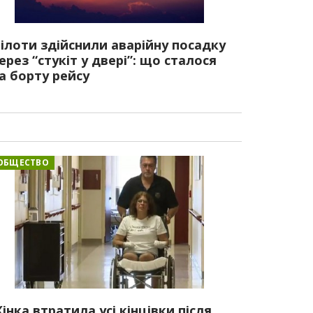
ілоти здійснили аварійну посадку
ерез “стукіт у двері”: що сталося
а борту рейсу
ОБЩЕСТВО
інка втратила усі кінцівки після