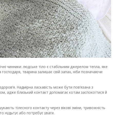
гічні чинники: людське тіло є стабільним джерелом тепла, яке
а господаря, тварина залишає свій запах, ніби позначаючи
 здоров’я. Надмірна ласкавість може бути пов’язана з
ом, адже близький контакт допомагає котам заспокоїтися й
шукають тілесного контакту через вікові зміни, тривожність
сто нудьгує або потребує уваги.