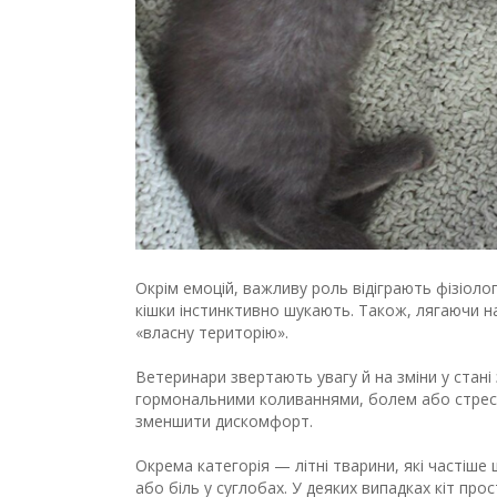
Окрім емоцій, важливу роль відіграють фізіоло
кішки інстинктивно шукають. Також, лягаючи н
«власну територію».
Ветеринари звертають увагу й на зміни у стані
гормональними коливаннями, болем або стрес
зменшити дискомфорт.
Окрема категорія — літні тварини, які частіше 
або біль у суглобах. У деяких випадках кіт про