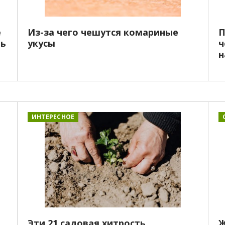
е
Из-за чего чешутся комариные
П
рь
укусы
ч
н
ИНТЕРЕСНОЕ
Эти 21 садовая хитрость
Ж