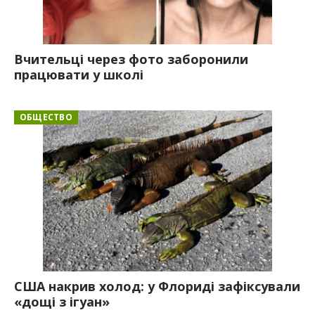
Вчительці через фото заборонили
працювати у школі
ОБЩЕСТВО
США накрив холод: у Флориді зафіксували
«дощі з ігуан»