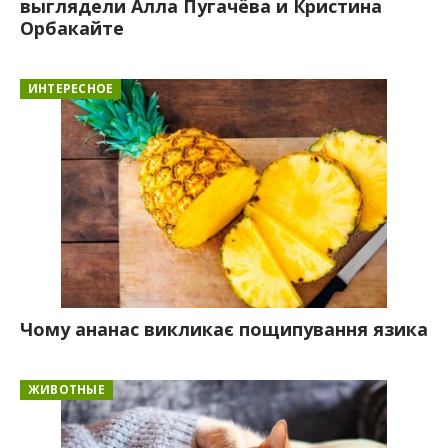
выглядели Алла Пугачёва и Кристина
Орбакайте
ИНТЕРЕСНОЕ
Чому ананас викликає пощипування язика
ЖИВОТНЫЕ