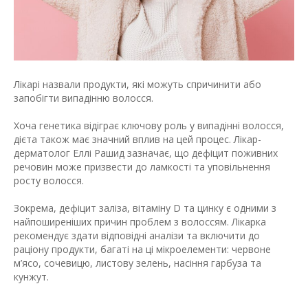
Лікарі назвали продукти, які можуть спричинити або
запобігти випадінню волосся.
Хоча генетика відіграє ключову роль у випадінні волосся,
дієта також має значний вплив на цей процес. Лікар-
дерматолог Еллі Рашид зазначає, що дефіцит поживних
речовин може призвести до ламкості та уповільнення
росту волосся.
Зокрема, дефіцит заліза, вітаміну D та цинку є одними з
найпоширеніших причин проблем з волоссям. Лікарка
рекомендує здати відповідні аналізи та включити до
раціону продукти, багаті на ці мікроелементи: червоне
м’ясо, сочевицю, листову зелень, насіння гарбуза та
кунжут.