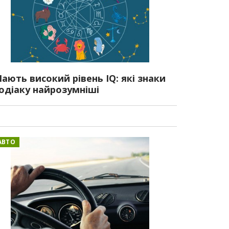
ають високий рівень IQ: які знаки
одіаку найрозумніші
АВТО