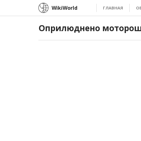
WikiWorld
ГЛАВНАЯ
О
Оприлюднено моторошні