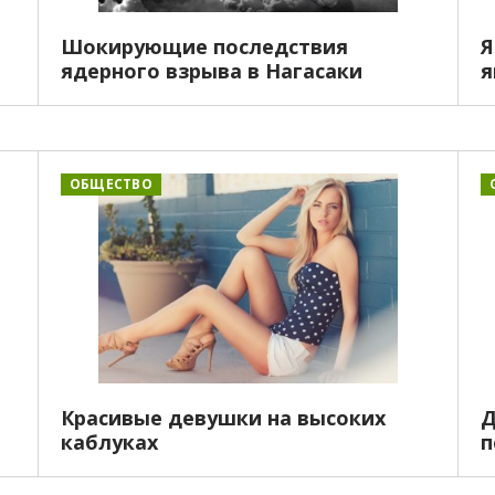
Шокирующие последствия
Я
ядерного взрыва в Нагасаки
я
ОБЩЕСТВО
Красивые девушки на высоких
Д
каблуках
п