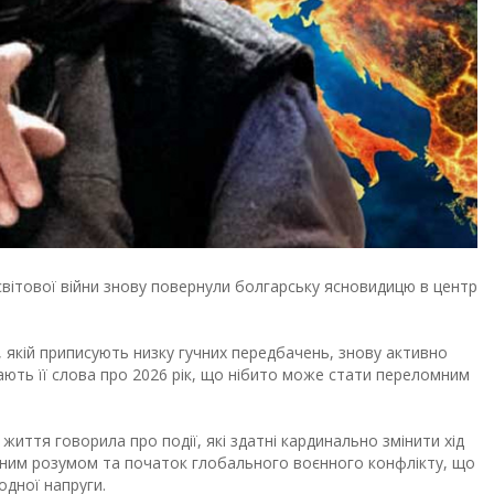
світової війни знову повернули болгарську ясновидицю в центр
 якій приписують низку гучних передбачень, знову активно
ають її слова про 2026 рік, що нібито може стати переломним
життя говорила про події, які здатні кардинально змінити хід
емним розумом та початок глобального воєнного конфлікту, що
одної напруги.