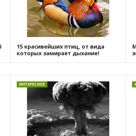
ї
15 красивейших птиц, от вида
М
которых замирает дыхание!
з
ИНТЕРЕСНОЕ