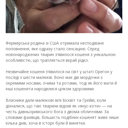
Фермерська родина зі США отримала несподіване
поповнення, яке одразу стало сенсацією. Серед
новонароджених тварин з’явилося кошеня з унікальною
особливістю, що трапляється вкрай рідко.
Незвичайне кошеня з’явилося на світ у штаті Орегон у
посліді з шести малюків. Воно має дві мордочки з
окремими носами, очима та ротами, тоді як його мати й
інші кошенята народилися цілком здоровими.
Власники дали малюкові ім’я Бісквіт та Грейві, коли
дізналися, що такі тварини відомі як «янус-коти» — на
честь давньоримського бога з двома обличчями. За
словами фахівців, більшість подібних кошенят живе лише
кілька днів, хоча в історії були й винятки.