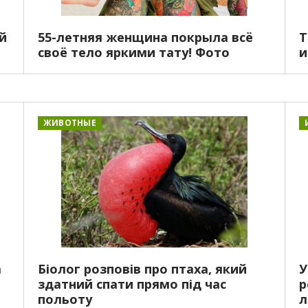
ий
55-летняя женщина покрыла всё
Т
своё тело яркими тату! Фото
и
ЖИВОТНЫЕ
а
Біолог розповів про птаха, який
У
здатний спати прямо під час
р
польоту
л