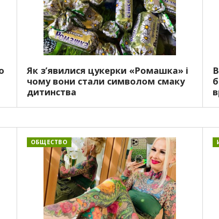
о
Як з’явилися цукерки «Ромашка» і
В
чому вони стали символом смаку
б
дитинства
в
ОБЩЕСТВО