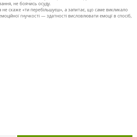
ання, не боячись осуду.
а не скаже «ти перебільшуєш», а запитає, що саме викликало
емоційної гнучкості — здатності висловлювати емоції в спосіб,