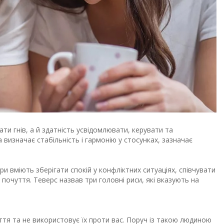
ти гнів, а й здатність усвідомлювати, керувати та
визначає стабільність і гармонію у стосунках, зазначає
ри вміють зберігати спокій у конфліктних ситуаціях, співчувати
ї почуття. Теверс назвав три головні риси, які вказують на
ття та не використовує їх проти вас. Поруч із такою людиною