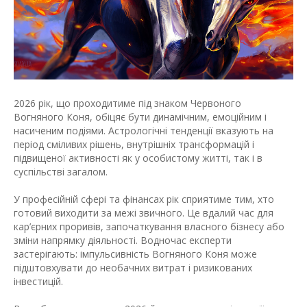
2026 рік, що проходитиме під знаком Червоного
Вогняного Коня, обіцяє бути динамічним, емоційним і
насиченим подіями. Астрологічні тенденції вказують на
період сміливих рішень, внутрішніх трансформацій і
підвищеної активності як у особистому житті, так і в
суспільстві загалом.
У професійній сфері та фінансах рік сприятиме тим, хто
готовий виходити за межі звичного. Це вдалий час для
кар’єрних проривів, започаткування власного бізнесу або
зміни напрямку діяльності. Водночас експерти
застерігають: імпульсивність Вогняного Коня може
підштовхувати до необачних витрат і ризикованих
інвестицій.