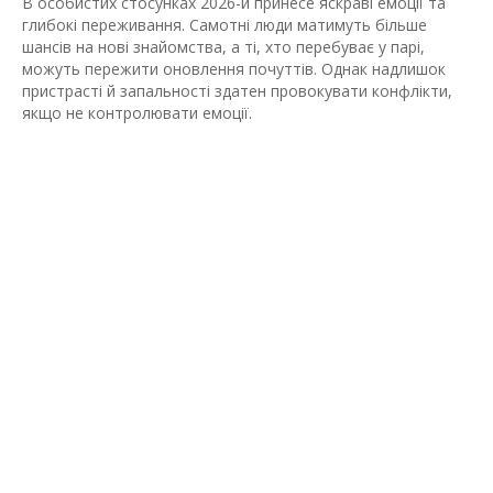
В особистих стосунках 2026-й принесе яскраві емоції та
глибокі переживання. Самотні люди матимуть більше
шансів на нові знайомства, а ті, хто перебуває у парі,
можуть пережити оновлення почуттів. Однак надлишок
пристрасті й запальності здатен провокувати конфлікти,
якщо не контролювати емоції.