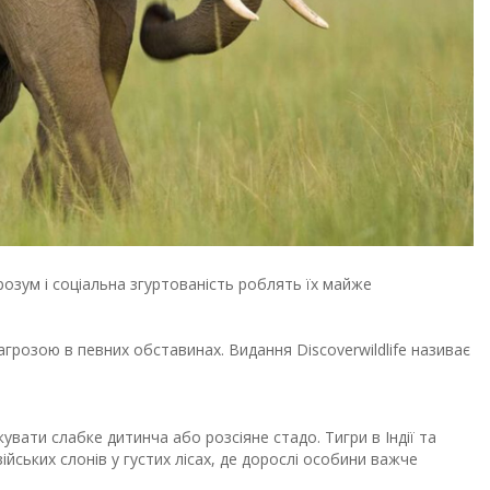
розум і соціальна згуртованість роблять їх майже
агрозою в певних обставинах. Видання Discoverwildlife називає
увати слабке дитинча або розсіяне стадо. Тигри в Індії та
зійських слонів у густих лісах, де дорослі особини важче