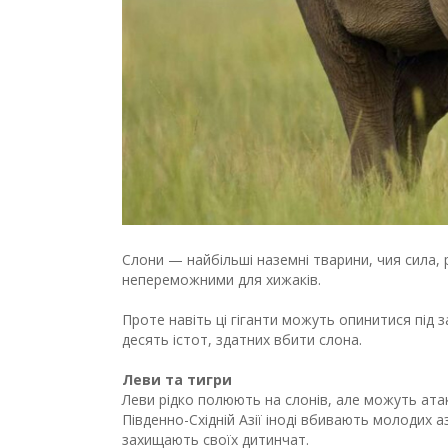
Слони — найбільші наземні тварини, чия сила, 
непереможними для хижаків.
Проте навіть ці гіганти можуть опинитися під з
десять істот, здатних вбити слона.
Леви та тигри
Леви рідко полюють на слонів, але можуть атак
Південно-Східній Азії іноді вбивають молодих а
захищають своїх дитинчат.