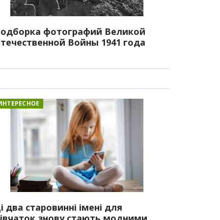
одборка фотографий Великой
течественной Войны 1941 года
ИНТЕРЕСНОЕ
і два старовинні імені для
івчаток знову стають модними