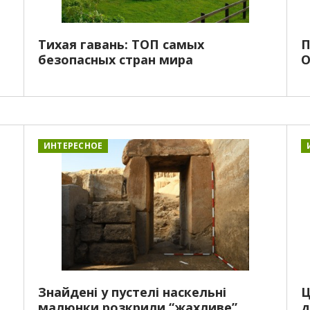
Тихая гавань: ТОП самых
П
безопасных стран мира
О
ИНТЕРЕСНОЕ
Знайдені у пустелі наскельні
Ц
малюнки розкрили “жахливе”
д