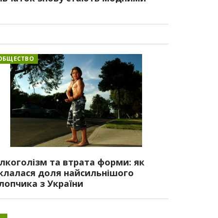
ОБЩЕСТВО
лкоголізм та втрата форми: як
клалася доля найсильнішого
лопчика з України