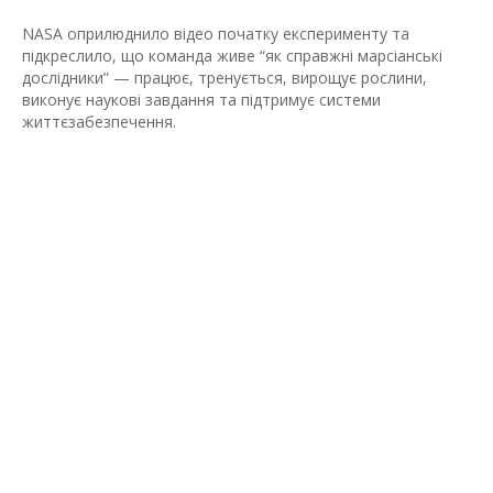
NASA оприлюднило відео початку експерименту та
підкреслило, що команда живе “як справжні марсіанські
дослідники” — працює, тренується, вирощує рослини,
виконує наукові завдання та підтримує системи
життєзабезпечення.