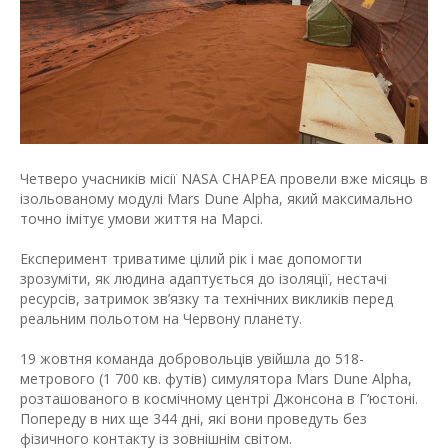
Четверо учасників місії NASA CHAPEA провели вже місяць в
ізольованому модулі Mars Dune Alpha, який максимально
точно імітує умови життя на Марсі.
Експеримент триватиме цілий рік і має допомогти
зрозуміти, як людина адаптується до ізоляції, нестачі
ресурсів, затримок зв’язку та технічних викликів перед
реальним польотом на Червону планету.
19 жовтня команда добровольців увійшла до 518-
метрового (1 700 кв. футів) симулятора Mars Dune Alpha,
розташованого в космічному центрі Джонсона в Г’юстоні.
Попереду в них ще 344 дні, які вони проведуть без
фізичного контакту із зовнішнім світом.