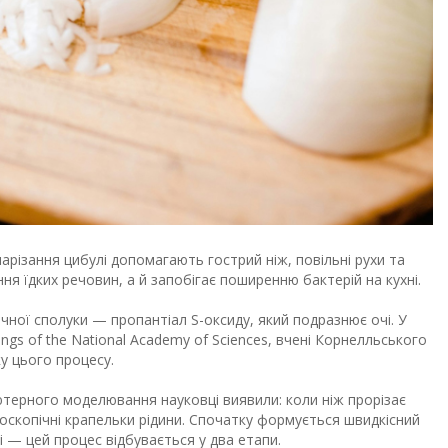
 нарізання цибулі допомагають гострий ніж, повільні рухи та
ння їдких речовин, а й запобігає поширенню бактерій на кухні.
ічної сполуки — пропантіал S-оксиду, який подразнює очі. У
ngs of the National Academy of Sciences, вчені Корнелльського
у цього процесу.
терного моделювання науковці виявили: коли ніж прорізає
кроскопічні крапельки рідини. Спочатку формується швидкісний
і — цей процес відбувається у два етапи.