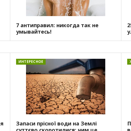
7 антиправил: никогда так не
2
умывайтесь!
у
ИНТЕРЕСНОЕ
ня
Запаси прісної води на Землі
П
суттєво скоротилися: чим це
в