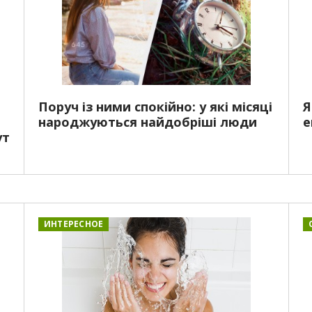
Поруч із ними спокійно: у які місяці
Я
народжуються найдобріші люди
е
ут
ИНТЕРЕСНОЕ