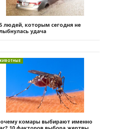
5 людей, которым сегодня не
лыбнулась удача
ЖИВОТНЫЕ
очему комары выбирают именно
ас? 10 факторов выбора жертвы