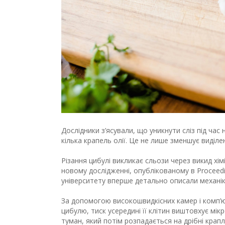
Дослідники з’ясували, що уникнути сліз під час
кілька крапель олії. Це не лише зменшує виділе
Різання цибулі викликає сльози через викид хім
новому дослідженні, опублікованому в Proceedi
університету вперше детально описали механік
За допомогою високошвидкісних камер і комп’ю
цибулю, тиск усередині її клітин виштовхує мі
туман, який потім розпадається на дрібні крапл