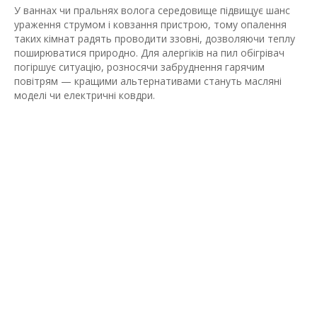
У ваннах чи пральнях волога середовище підвищує шанс
ураження струмом і ковзання пристрою, тому опалення
таких кімнат радять проводити ззовні, дозволяючи теплу
поширюватися природно. Для алергіків на пил обігрівач
погіршує ситуацію, розносячи забруднення гарячим
повітрям — кращими альтернативами стануть масляні
моделі чи електричні ковдри.