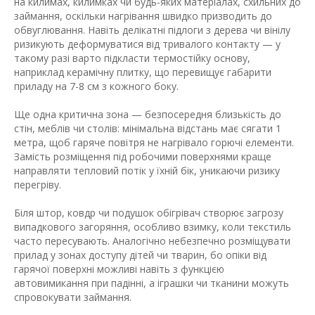
на килимах, килимках чи будь-яких матеріалах, схильних до
займання, оскільки нагрівання швидко призводить до
обвуглювання. Навіть делікатні підлоги з дерева чи вінілу
ризикують деформуватися від тривалого контакту — у
такому разі варто підкласти термостійку основу,
наприклад керамічну плитку, що перевищує габарити
приладу на 7-8 см з кожного боку.
Ще одна критична зона — безпосередня близькість до
стін, меблів чи столів: мінімальна відстань має сягати 1
метра, щоб гаряче повітря не нагрівало горючі елементи.
Замість розміщення під робочими поверхнями краще
направляти тепловий потік у їхній бік, уникаючи ризику
перегріву.
Біля штор, ковдр чи подушок обігрівач створює загрозу
випадкового загоряння, особливо взимку, коли текстиль
часто пересувають. Аналогічно небезпечно розміщувати
прилад у зонах доступу дітей чи тварин, бо опіки від
гарячої поверхні можливі навіть з функцією
автовимикання при падінні, а іграшки чи тканини можуть
спровокувати займання.