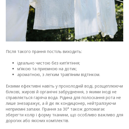
Після такого прання постіль виходить:
ідеально чистою без кип’ятіння;
м’якою та приємною на дотик;
ароматною, з легким трав’яним відтінком.
Ензими ефективні навіть у прохолодній воді, розщеплюючи
білкові, жирові й органічні забруднення, з якими іноді не
справляється гаряча вода. Рідина для полоскання рота не
лише знезаражує, а й діє як кондиціонер, нейтралізуючи
неприємні запахи. Прання за 30° також допомагає
зберегти колір і форму тканини, що особливо важливо для
дорогих або якісних комплектів.