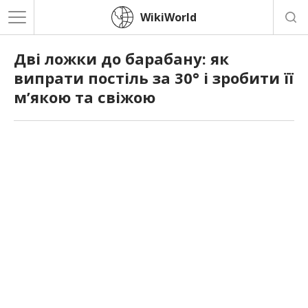
WikiWorld
Дві ложки до барабану: як
випрати постіль за 30° і зробити її
м’якою та свіжою