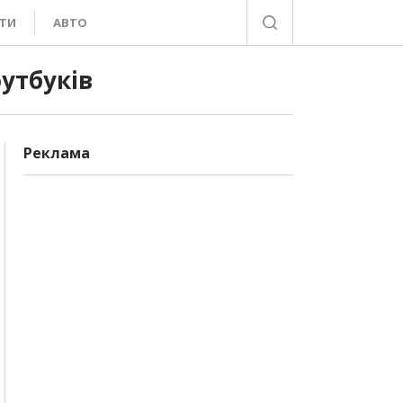
ТИ
АВТО
оутбуків
Реклама