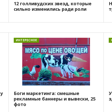
12 голливудских звезд, которые
Н
сильно изменились ради роли
т
ИНТЕРЕСНОЕ
ку
Боги маркетинга: смешные
У
рекламные баннеры и вывески, 25
з
фото