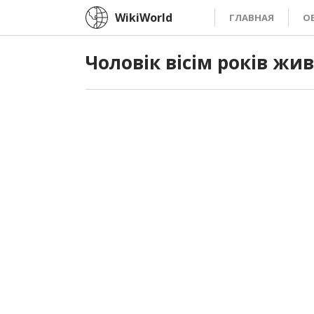
WikiWorld
ГЛАВНАЯ
О
Чоловік вісім років жи