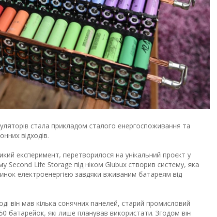
уляторів стала прикладом сталого енергоспоживання та
нних відходів.
ликий експеримент, перетворилося на унікальний проєкт у
 Second Life Storage під ніком Glubux створив систему, яка
динок електроенергією завдяки вживаним батареям від
тоді він мав кілька сонячних панелей, старий промисловий
50 батарейок, які лише планував використати. Згодом він