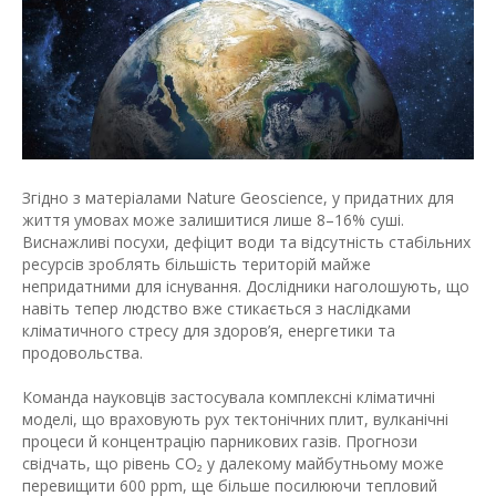
Згідно з матеріалами Nature Geoscience, у придатних для
життя умовах може залишитися лише 8–16% суші.
Виснажливі посухи, дефіцит води та відсутність стабільних
ресурсів зроблять більшість територій майже
непридатними для існування. Дослідники наголошують, що
навіть тепер людство вже стикається з наслідками
кліматичного стресу для здоров’я, енергетики та
продовольства.
Команда науковців застосувала комплексні кліматичні
моделі, що враховують рух тектонічних плит, вулканічні
процеси й концентрацію парникових газів. Прогнози
свідчать, що рівень CO₂ у далекому майбутньому може
перевищити 600 ppm, ще більше посилюючи тепловий