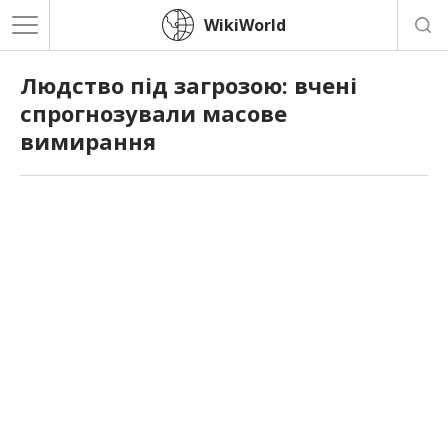
WikiWorld
Людство під загрозою: вчені
спрогнозували масове
вимирання