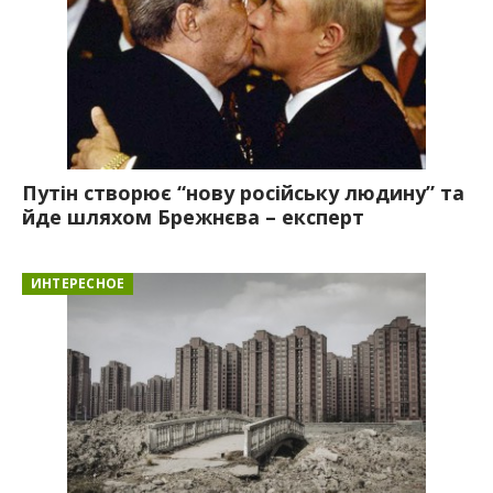
Путін створює “нову російську людину” та
йде шляхом Брежнєва – експерт
ИНТЕРЕСНОЕ