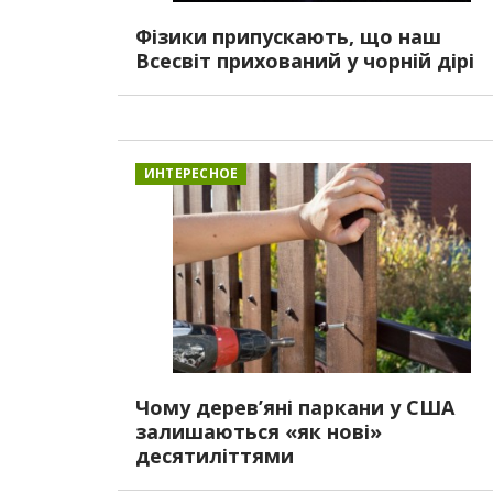
Фізики припускають, що наш
Всесвіт прихований у чорній дірі
ИНТЕРЕСНОЕ
Чому дерев’яні паркани у США
залишаються «як нові»
десятиліттями