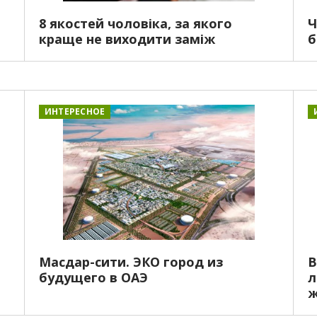
8 якостей чоловіка, за якого
Ч
краще не виходити заміж
б
ИНТЕРЕСНОЕ
Масдар-сити. ЭКО город из
В
будущего в ОАЭ
л
ж