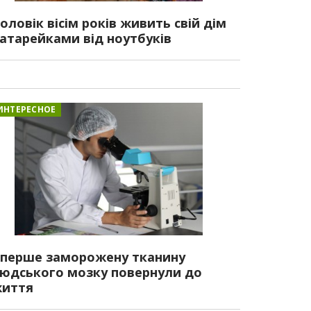
оловік вісім років живить свій дім
атарейками від ноутбуків
ИНТЕРЕСНОЕ
перше заморожену тканину
юдського мозку повернули до
иття