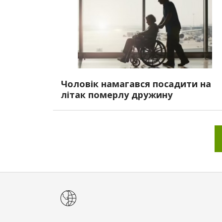
Чоловік намагався посадити на
літак померлу дружину