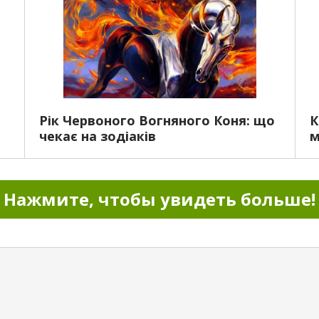
Рік Червоного Вогняного Коня: що
К
чекає на зодіаків
м
Нажмите, чтобы увидеть больше!