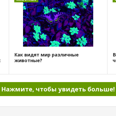
я
Как видят мир различные
В
:
животные?
ч
Нажмите, чтобы увидеть больше!