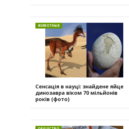
ЖИВОТНЫЕ
Сенсація в науці: знайдене яйце
динозавра віком 70 мільйонів
років (фото)
ОБЩЕСТВО