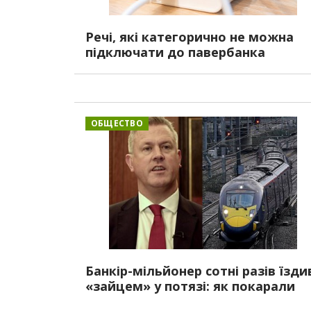
Речі, які категорично не можна
підключати до павербанка
ОБЩЕСТВО
Банкір-мільйонер сотні разів їзди
«зайцем» у потязі: як покарали