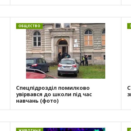
ОБЩЕСТВО
Спецпідрозділ помилково
С
увірвався до школи під час
з
навчань (фото)
ЖИВОТНЫЕ