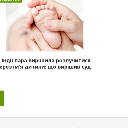
 Індії пара вирішила розлучитися
ерез ім’я дитини: що вирішив суд