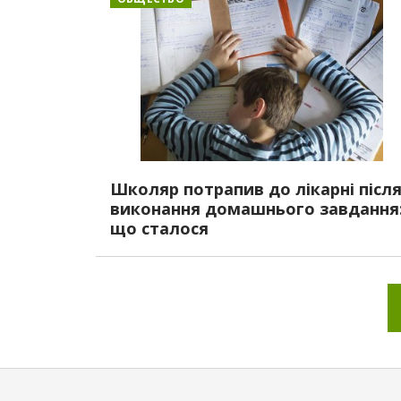
Школяр потрапив до лікарні післ
виконання домашнього завдання
що сталося