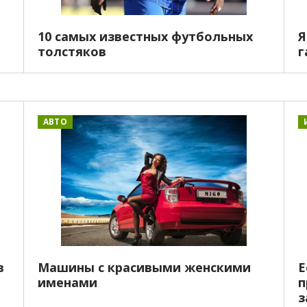
10 самых известных футбольных
Я
толстяков
г
АВТО
в
Машины с красивыми женскими
Е
именами
п
з