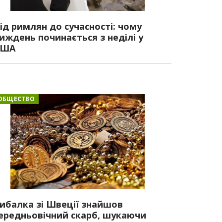
ід римлян до сучасності: чому
иждень починається з неділі у
США
ОБЩЕСТВО
ибалка зі Швеції знайшов
ередньовічний скарб, шукаючи