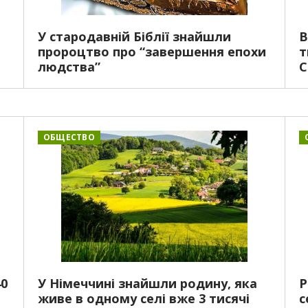
У стародавній Біблії знайшли
В
пророцтво про “завершення епохи
т
людства”
ОБЩЕСТВО
40
У Німеччині знайшли родину, яка
Р
живе в одному селі вже 3 тисячі
с