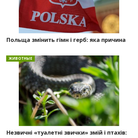
Польща змінить гімн і герб: яка причина
ЖИВОТНЫЕ
Незвичні «туалетні звички» змій і птахів: