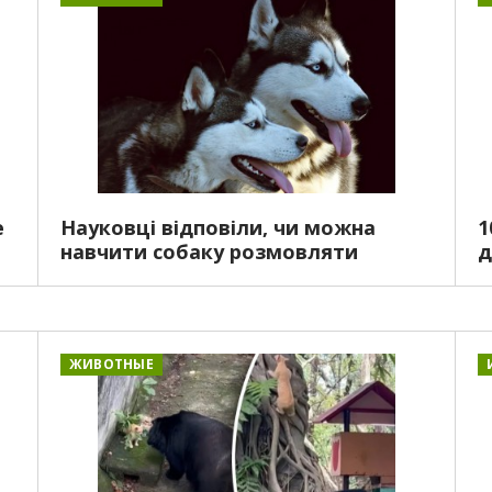
е
Науковці відповіли, чи можна
1
навчити собаку розмовляти
д
ЖИВОТНЫЕ