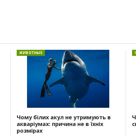
ЖИВОТНЫЕ
Чому білих акул не утримують в
Ч
акваріумах: причина не в їхніх
с
розмірах