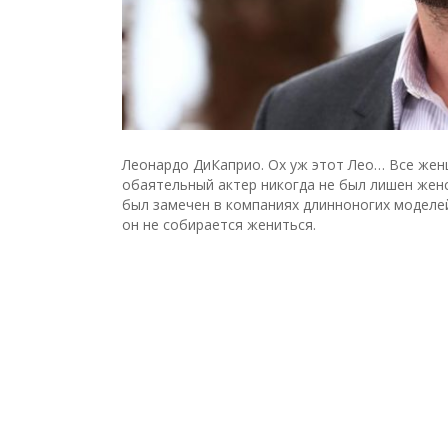
Леонардо ДиКаприо. Ох уж этот Лео… Все жен
обаятельный актер никогда не был лишен жен
был замечен в компаниях длинноногих моделей
он не собирается жениться.