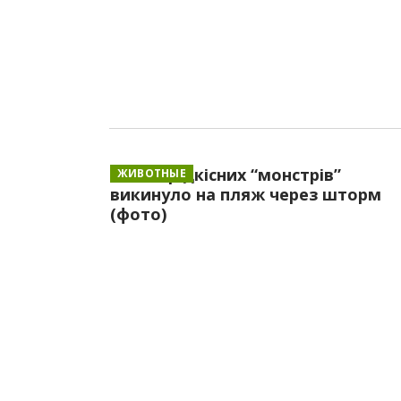
Тисячі рідкісних “монстрів”
ЖИВОТНЫЕ
викинуло на пляж через шторм
(фото)