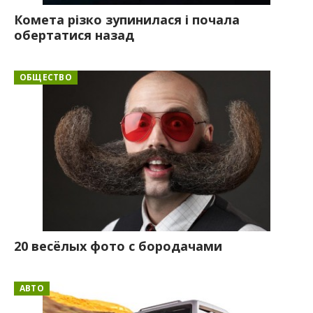
Комета різко зупинилася і почала
обертатися назад
ОБЩЕСТВО
20 весёлых фото с бородачами
АВТО