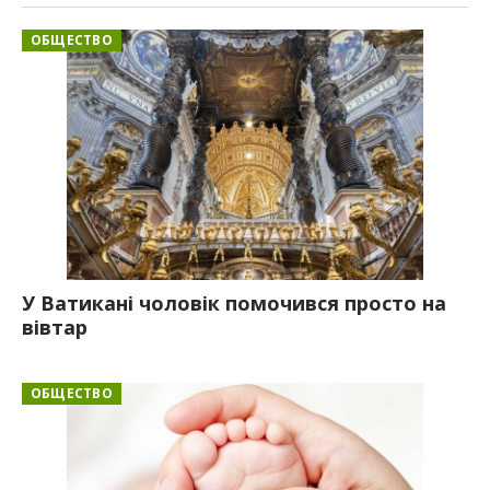
ОБЩЕСТВО
У Ватикані чоловік помочився просто на
вівтар
ОБЩЕСТВО